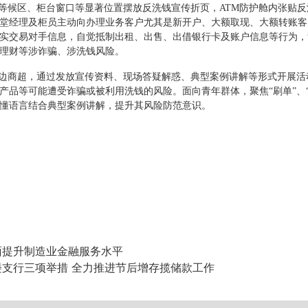
候区、柜台窗口等显著位置摆放反洗钱宣传折页，ATM防护舱内张贴反
堂经理及柜员主动向办理业务客户尤其是新开户、大额取现、大额转账客
实交易对手信息，自觉抵制出租、出售、出借银行卡及账户信息等行为，
理财等涉诈骗、涉洗钱风险。
边商超，通过发放宣传资料、现场答疑解惑、典型案例讲解等形式开展活
产品等可能遭受诈骗或被利用洗钱的风险。面向青年群体，聚焦“刷单”、
懂语言结合典型案例讲解，提升其风险防范意识。
提升制造业金融服务水平
支行三项举措 全力推进节后增存揽储款工作