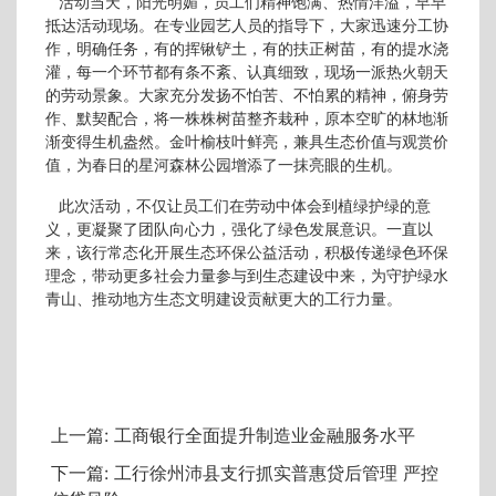
活动当天，阳光明媚，员工们精神饱满、热情洋溢，早早
抵达活动现场。在专业园艺人员的指导下，大家迅速分工协
作，明确任务，有的挥锹铲土，有的扶正树苗，有的提水浇
灌，每一个环节都有条不紊、认真细致，现场一派热火朝天
的劳动景象。大家充分发扬不怕苦、不怕累的精神，俯身劳
作、默契配合，将一株株树苗整齐栽种，原本空旷的林地渐
渐变得生机盎然。金叶榆枝叶鲜亮，兼具生态价值与观赏价
值，为春日的星河森林公园增添了一抹亮眼的生机。
此次活动，不仅让员工们在劳动中体会到植绿护绿的意
义，更凝聚了团队向心力，强化了绿色发展意识。一直以
来，该行常态化开展生态环保公益活动，积极传递绿色环保
理念，带动更多社会力量参与到生态建设中来，为守护绿水
青山、推动地方生态文明建设贡献更大的工行力量。
上一篇:
工商银行全面提升制造业金融服务水平
下一篇:
工行徐州沛县支行抓实普惠贷后管理 严控