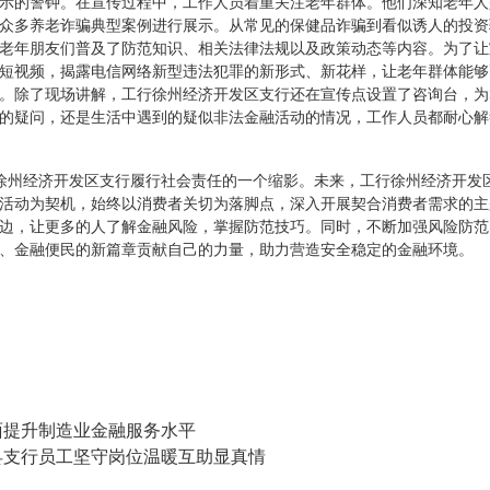
示的警钟。在宣传过程中，工作人员着重关注老年群体。他们深知老年人
众多养老诈骗典型案例进行展示。从常见的保健品诈骗到看似诱人的投资
老年朋友们普及了防范知识、相关法律法规以及政策动态等内容。为了让
短视频，揭露电信网络新型违法犯罪的新形式、新花样，让老年群体能够
。除了现场讲解，工行徐州经济开发区支行还在宣传点设置了咨询台，为
的疑问，还是生活中遇到的疑似非法金融活动的情况，工作人员都耐心解
徐州经济开发区支行履行社会责任的一个缩影。未来，工行徐州经济开发
活动为契机，始终以消费者关切为落脚点，深入开展契合消费者需求的主
边，让更多的人了解金融风险，掌握防范技巧。同时，不断加强风险防范
、金融便民的新篇章贡献自己的力量，助力营造安全稳定的金融环境。
提升制造业金融服务水平
支行员工坚守岗位温暖互助显真情