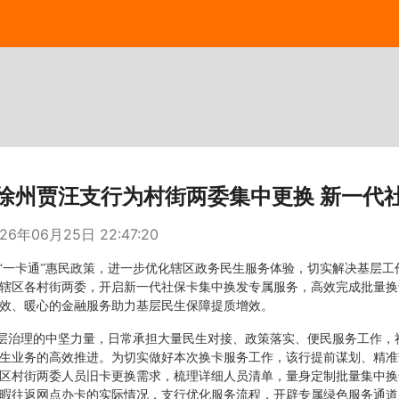
徐州贾汪支行为村街两委集中更换 新一代
26年06月25日 22:47:20
一卡通”惠民政策，进一步优化辖区政务民生服务体验，切实解决基层工
辖区各村街两委，开启新一代社保卡集中换发专属服务，高效完成批量换
效、暖心的金融服务助力基层民生保障提质增效。
层治理的中坚力量，日常承担大量民生对接、政策落实、便民服务工作，
生业务的高效推进。为切实做好本次换卡服务工作，该行提前谋划、精准
区村街两委人员旧卡更换需求，梳理详细人员清单，量身定制批量集中换
暇往返网点办卡的实际情况，支行优化服务流程，开辟专属绿色服务通道