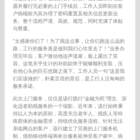
愿并履行完必要的上门手续后，工作人员即刻在客
户病榻前为其办理了密码重置及相关信息更新业
务。整个流程严谨、高效、规范，同时充满了体贴
与尊重。
“
太感谢你们了！为了我这点事，让你们跑这么远的
路，工行的服务真是做到我们心坎里去了！
”
业务办
理完毕后，客户激动地连声道谢，脸上露出了笑
容。这笔关乎生计的补助款终于能够顺利支取，压
在他心头的巨石也随之落下。工作人员一句
“
这是我
们应该做的
”
，朴素言语的背后，是工行人沉甸甸的
服务承诺。
此次上门服务，仅仅是该行践行
“
金融为民
”
理念、深
化适老助残服务的一个缩影。近年来，该行始终秉
持以人为本的原则，高度关注老年人、残疾人等特
殊群体的金融需求，持续优化服务流程。针对无法
亲临网点的客户，该行建立了完善的上门服务机
制，借助移动终端将柜台服务延伸至客户家中、病