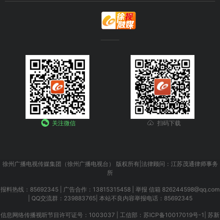
关注微信
扫码下载
徐州广播电视传媒集团（徐州广播电视台） 版权所有|法律顾问：江苏茂通律师事务
所
报料热线：85692345 | 广告合作：13815315458 | 举报 信箱 826244598@qq.com
| QQ交流群：239883765| 本站不良内容举报电话：85692345
信息网络传播视听节目许可证号：1003037 |
工信部：苏ICP备10017019号-1
|
苏新