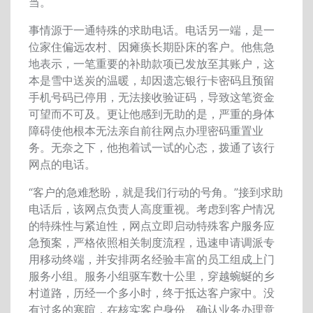
当。
事情源于一通特殊的求助电话。电话另一端，是一
位家住偏远农村、因瘫痪长期卧床的客户。他焦急
地表示，一笔重要的补助款项已发放至其账户，这
本是雪中送炭的温暖，却因遗忘银行卡密码且预留
手机号码已停用，无法接收验证码，导致这笔资金
可望而不可及。更让他感到无助的是，严重的身体
障碍使他根本无法亲自前往网点办理密码重置业
务。无奈之下，他抱着试一试的心态，拨通了该行
网点的电话。
“
客户的急难愁盼，就是我们行动的号角。
”
接到求助
电话后，该网点负责人高度重视。考虑到客户情况
的特殊性与紧迫性，网点立即启动特殊客户服务应
急预案，严格依照相关制度流程，迅速申请调派专
用移动终端，并安排两名经验丰富的员工组成上门
服务小组。服务小组驱车数十公里，穿越蜿蜒的乡
村道路，历经一个多小时，终于抵达客户家中。没
有过多的寒暄，在核实客户身份、确认业务办理意