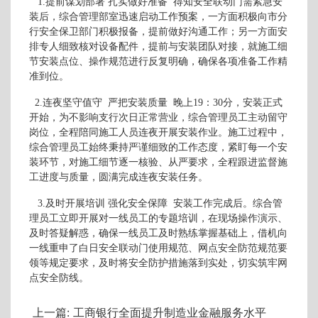
1.提前谋划部署 扎实做好准备 得知安全联动门需紧急安
装后，综合管理部室迅速启动工作预案，一方面积极向市分
行安全保卫部门积极报备，提前做好沟通工作；另一方面安
排专人细致核对设备配件，提前与安装团队对接，就施工细
节安装点位、操作规范进行反复明确，确保各项准备工作精
准到位。
2.连夜坚守值守 严把安装质量 晚上19：30分，安装正式
开始，为不影响支行次日正常营业，综合管理员工主动留守
岗位，全程陪同施工人员连夜开展安装作业。施工过程中，
综合管理员工始终秉持严谨细致的工作态度，紧盯每一个安
装环节，对施工细节逐一核验、从严要求，全程跟进监督施
工进度与质量，圆满完成连夜安装任务。
3.及时开展培训 强化安全保障 安装工作完成后。综合管
理员工立即开展对一线员工的专题培训，在现场操作演示、
及时答疑解惑，确保一线员工及时熟练掌握基础上，借机向
一线重申了白日安全联动门使用规范、网点安全防范规范要
领等规定要求，及时将安全防护措施落到实处，切实筑牢网
点安全防线。
上一篇:
工商银行全面提升制造业金融服务水平